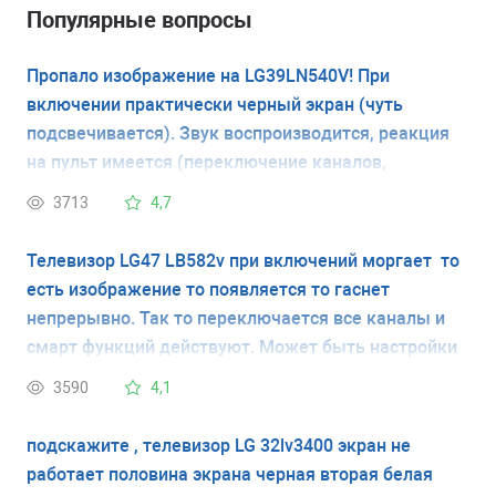
Популярные вопросы
Пропало изображение на LG39LN540V! При
включении практически черный экран (чуть
подсвечивается). Звук воспроизводится, реакция
на пульт имеется (переключение каналов,
громкость и т.п.). Надписей на экране никаких нет.
3713
4,7
Что может быть?
Телевизор LG47 LB582v при включений моргает то
есть изображение то появляется то гаснет
непрерывно. Так то переключается все каналы и
смарт функций действуют. Может быть настройки
какие-то ?
3590
4,1
подскажите , телевизор LG 32lv3400 экран не
работает половина экрана черная вторая белая