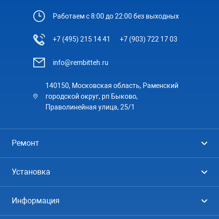
Работаем с 8:00 до 22:00 без выходных
+7 (495) 215 14 41
+7 (903) 722 17 03
info@rembitteh.ru
140150, Московская область, Раменский
городской округ, рп Быково,
Праволинейная улица, 25/1
Ремонт
Холодильники
Установка
Стиральные машины
Стиральные машины
Информация
Посудомоечные машины
Посудомоечные машины