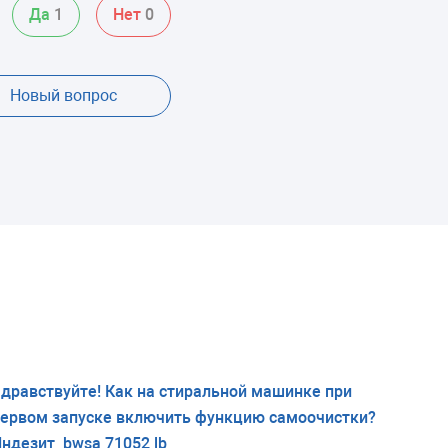
Да
1
Нет
0
Новый вопрос
дравствуйте! Как на стиральной машинке при
ервом запуске включить функцию самоочистки?
ндезит bwsa 71052 lb