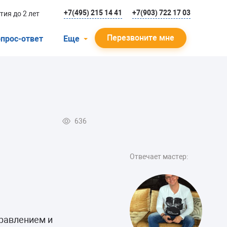
+7(495) 215 14 41
+7(903) 722 17 03
тия до 2 лет
Перезвоните мне
прос-ответ
Еще
О компании
Гарантийный случай
Отзывы
636
Мастера
Блог
Отвечает мастер:
Вакансии
Инструкции
правлением и