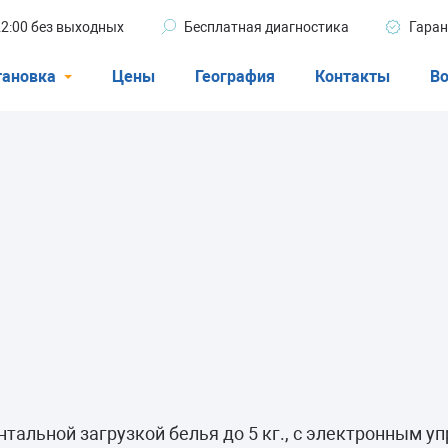
 22:00 без выходных
Бесплатная диагностика
Гаран
тановка
Цены
География
Контакты
Во
Стиральные машины
машины
Посудомоечные машины
ые машины
Кондиционеры
ели
афы
нтальной загрузкой белья до 5 кг., с электронным у