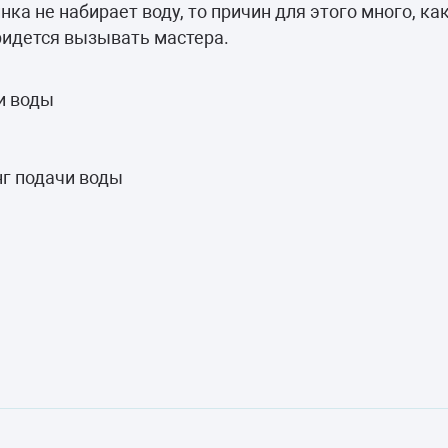
камеры
ка не набирает воду, то причин для этого много, ка
ридется вызывать мастера.
ашины
и воды
нг подачи воды