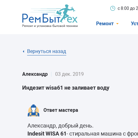
с 8:00 до
Ремонт
Ус
Холодильники
Вернуться назад
Стиральные 
Посудомоечн
Александр
03 дек. 2019
Телевизоры
Индезит wisa61 не заливает воду
Кондиционеры
Варочные пан
Ответ мастера
Электроплиты
Александр, добрый день.
Духовные шк
Indesit WISA 61
- стиральная машина с фро