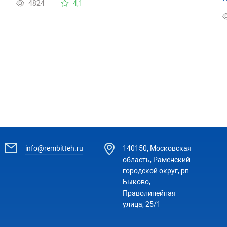
4824
4,1
info@rembitteh.ru
140150, Московская
область, Раменский
городской округ, рп
Быково,
Праволинейная
улица, 25/1