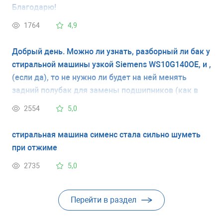
Благодарю!
1764
4,9
Добрый день. Можно ли узнать, разборный ли бак у
стиральной машины узкой Siemens WS10G140OE, и ,
(если да), то не нужно ли будет на ней менять
задний полубак для замены подшипников (как в
LG). Заранее спасибо.
2554
5,0
стиральная машина сименс стала сильно шуметь
при отжиме
2735
5,0
Перейти в раздел