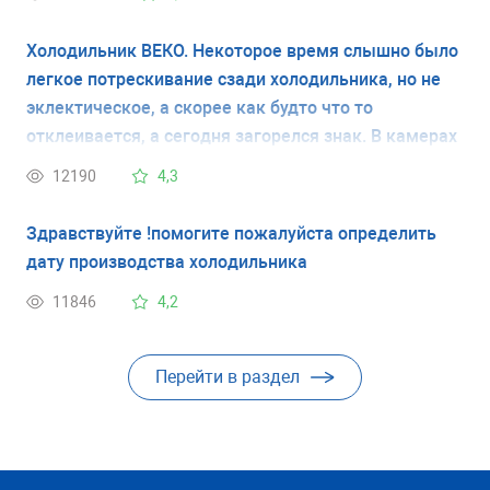
Холодильник ВЕКО. Некоторое время слышно было
легкое потрескивание сзади холодильника, но не
эклектическое, а скорее как будто что то
отклеивается, а сегодня загорелся знак. В камерах
холодно, но температуру пока не измерял(нечем).
12190
4,3
Есть ли вариант перезагрузки? Чтоб сбросить
ошибку. И что делать если это не поможет?
Здравствуйте !помогите пожалуйста определить
дату производства холодильника
11846
4,2
Перейти в раздел