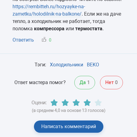
https://rembitteh.ru/hozyayke-na-
zametku/holodilnik-na-balkone/
. Если же на даче
тепло, а холодильник не работает, тогда
поломка
компрессора
или
термостата
.
Ответить
0
Тэги:
Холодильники
BEKO
Ответ мастера помог?
Да
1
Нет
0
Оцени:
(в среднем 4,0 на основе 13 голосов)
Написать комментарий