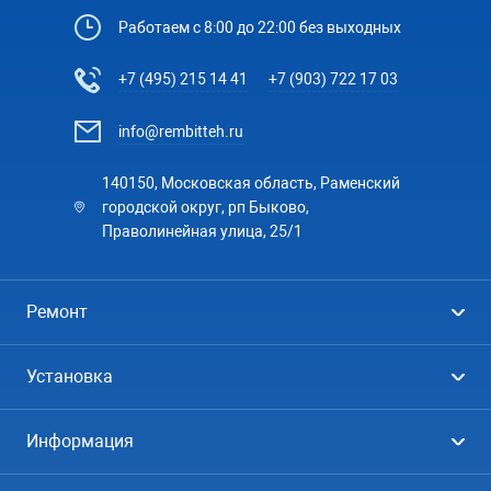
Работаем с 8:00 до 22:00 без выходных
+7 (495) 215 14 41
+7 (903) 722 17 03
info@rembitteh.ru
140150, Московская область, Раменский
городской округ, рп Быково,
Праволинейная улица, 25/1
Ремонт
Холодильники
Установка
Стиральные машины
Стиральные машины
Информация
Посудомоечные машины
Посудомоечные машины
Цены