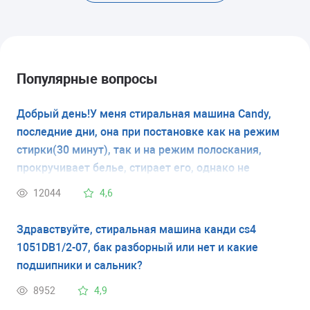
Популярные вопросы
Добрый день!У меня стиральная машина Candy,
последние дни, она при постановке как на режим
стирки(30 минут), так и на режим полоскания,
прокручивает белье, стирает его, однако не
полоскает, и не сливает воду.При этом в конце при
12044
4,6
завершении стирки на табло машинки
высвечивается ЕОЭ(в конце перевернутая Е).Что
Здравствуйте, стиральная машина канди cs4
это значит?
1051DB1/2-07, бак разборный или нет и какие
подшипники и сальник?
8952
4,9