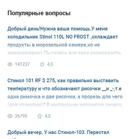
Популярные вопросы
Добрый день!Нужна ваша помощь.У меня
холодильник Stinol 110L NO FROST ,охлаждает
продукты в морозильной камере,но не
замораживает.Пыталась все-таки разморозить
камеру ,но это не помогло.На дверце холодильника
141237
4,5
термометр есть,на циферблате стрелка стоит на
капельке.Я думаю,может я не правильно
Стинол 101 RF S 275, как правильно выставить
выставила температуру .Подскажите
теипературу и что обозначают рисочки __и _-,т.е
пожалуйста,как должна быть выставлена
одна римочка и две рисочки, а прорезь для чего
температура,на фото так как сейчас стоит.
(для отаертки)? В инструкции непонятно ничего,
запуталась. пасибоо. Единичная рисочки- это
26795
4,5
начало, а двойная- конец?
Добрый вечер, У нас Стинол-103. Перестал