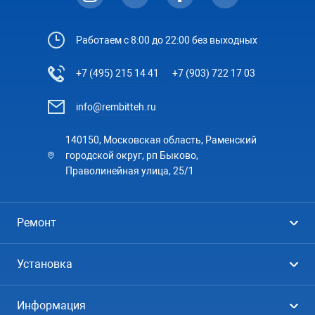
Работаем с 8:00 до 22:00 без выходных
+7 (495) 215 14 41
+7 (903) 722 17 03
info@rembitteh.ru
140150, Московская область, Раменский
городской округ, рп Быково,
Праволинейная улица, 25/1
Ремонт
Холодильники
Установка
Стиральные машины
Стиральные машины
Информация
Посудомоечные машины