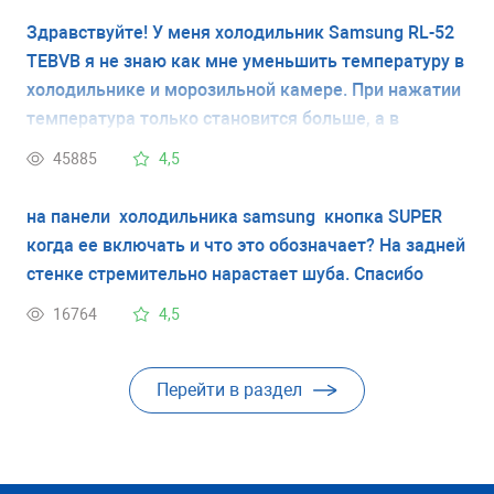
холодильника - Самсунг RL44QEUS.
Здравствуйте! У меня холодильник Samsung RL-52
TEBVB я не знаю как мне уменьшить температуру в
холодильнике и морозильной камере. При нажатии
температура только становится больше, а в
мор.камере наоборот все ниже. Спасибо заранее за
45885
4,5
помощь.
на панели холодильника samsung кнопка SUPER
когда ее включать и что это обозначает? На задней
стенке стремительно нарастает шуба. Спасибо
16764
4,5
Перейти в раздел