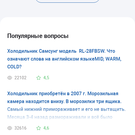
Популярные вопросы
Холодильник Самсунг модель RL-28FBSW. Что
означают слова на английском языкеMID, WARM,
COLD?
22102
4,5
Холодильник приобретён в 2007 г. Морозильная
камера находится внизу. В морозилки три ящика.
Самый нижний примораживает и его не вытащить.
Месяца 3-4 назад размораживали и всё было
нормально, но прошло время и вновь стало нижний
32616
4,6
примораживать и его не вытащить. Модель нашего