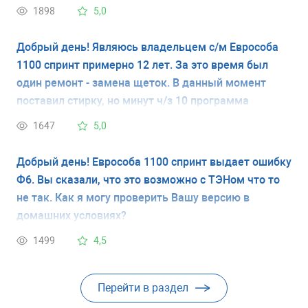
1898
5,0
Добрый день! Являюсь владельцем с/м Еврособа
1100 спринт примерно 12 лет. За это время был
один ремонт - замена щеток. В данный момент
поставил стирку, но минут ч/з 10 программа
остановилась и выдала ошибку Ф6. Перезагрузил,
1647
5,0
запустил снова и опять Ф6. Попробовал на другом
режиме - результат тот же. Что это за проблема?
Добрый день! Еврособа 1100 спринт выдает ошибку
Ф6. Вы сказали, что это возможно с ТЭНом что то
не так. Как я могу проверить Вашу версию в
домашних условиях?
1499
4,5
Перейти в раздел