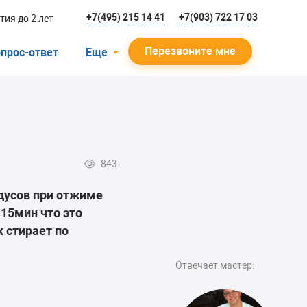
+7(495) 215 14 41
+7(903) 722 17 03
тия до 2 лет
Перезвоните мне
прос-ответ
Еще
О компании
Гарантийный случай
Отзывы
843
Мастера
дусов при отжиме
Блог
15мин что это
Вакансии
 стирает по
Инструкции
Отвечает мастер: