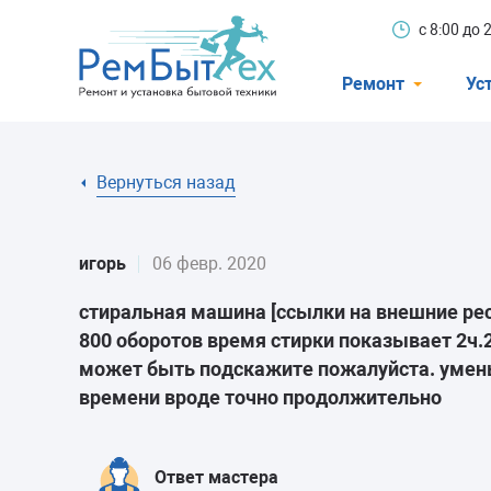
с 8:00 до
Ремонт
Ус
Холодильники
Вернуться назад
Стиральные 
Посудомоечн
игорь
06 февр. 2020
Телевизоры
стиральная машина
[ссылки на внешние р
Кондиционеры
800 оборотов время стирки показывает 2ч.
Варочные пан
может быть подскажите пожалуйста. уменьш
времени вроде точно продолжительно
Электроплиты
Духовные шк
Ответ мастера