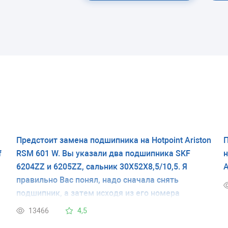
Предстоит замена подшипника на Hotpoint Ariston
П
f
RSM 601 W. Вы указали два подшипника SKF
н
6204ZZ и 6205ZZ, сальник 30Х52Х8,5/10,5. Я
А
правильно Вас понял, надо сначала снять
подшипник, а затем исходя из его номера
сделать заказ подшипника, сальника, смазку.
13466
4,5
Сложить всю разборку в кухне по середине и