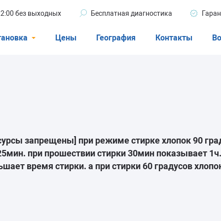
 22:00 без выходных
Бесплатная диагностика
Гаран
тановка
Цены
География
Контакты
Во
Стиральные машины
машины
Посудомоечные машины
ые машины
Кондиционеры
есурсы запрещены]
при режиме стирке хлопок 90 гра
25мин. при прошествии стирки 30мин показывает 1ч.
ели
ает время стирки. а при стирки 60 градусов хлопок
афы