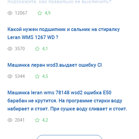
подскажите, как правильно ее выключить?
12067
4,9
Какой нужен подшипник и сальник на стиралку
Leran WMS 1267 WD ?
3570
4,1
Машинка леран wsd3.выдает ошибку Cl
5344
4,5
Машинка leran wms 78148 wsd2 ошибка E50
барабан не крутится. На программе стирки воду
набирает и стоит. При сушке воду сливает и стоит.
2041
4,2