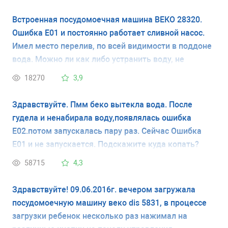
Встроенная посудомоечная машина ВЕКО 28320.
Ошибка Е01 и постоянно работает сливной насос.
Имел место перелив, по всей видимости в поддоне
вода. Можно ли как либо устранить воду, не
вытаскивая машину из кухни.
18270
3,9
Здравствуйте. Пмм беко вытекла вода. После
гудела и ненабирала воду,появлялась ошибка
Е02.потом запускалась пару раз. Сейчас Ошибка
Е01 и не запускается. Подскажите куда копать?
58715
4,3
Здравствуйте! 09.06.2016г. вечером загружала
посудомоечную машину веко dis 5831, в процессе
загрузки ребенок несколько раз нажимал на