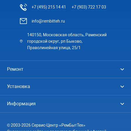
+7 (495) 215 14 41
+7 (903) 722 17 03
info@rembitteh.ru
140150, Московская область, Раменский
городской округ, рп Быково,
Праволинейная улица, 25/1
Ремонт
Холодильники
Установка
Стиральные машины
Стиральные машины
Информация
Посудомоечные машины
Посудомоечные машины
Цены
Телевизоры
Кондиционеры
© 2003-2026 Сервис-Центр «РемБытТех»
География
Кондиционеры