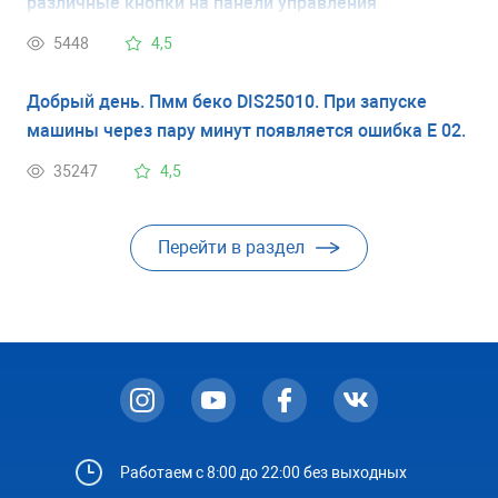
различные кнопки на панели управления
(переключал программы, включал режим 1/2 и
5448
4,5
пр.), в результате чего сбилось время программ,
например, программа эко 3:14, а стала мельше и
Добрый день. Пмм беко DIS25010. При запуске
при нажатии кнопки пусть машинка гудит, но вода
машины через пару минут появляется ошибка Е 02.
не подается, все краны включены, машинка срочно
35247
4,5
нужна, без нее никак, заранее спасибо
Перейти в раздел
Работаем с 8:00 до 22:00 без выходных