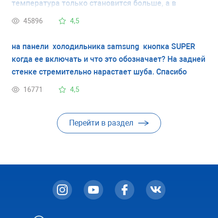
температура только становится больше, а в
мор.камере наоборот все ниже. Спасибо заранее за
45896
4,5
помощь.
на панели холодильника samsung кнопка SUPER
когда ее включать и что это обозначает? На задней
стенке стремительно нарастает шуба. Спасибо
16771
4,5
Перейти в раздел