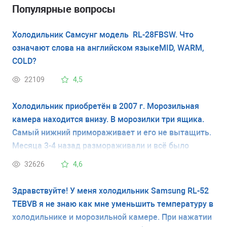
Популярные вопросы
Холодильник Самсунг модель RL-28FBSW. Что
означают слова на английском языкеMID, WARM,
COLD?
22109
4,5
Холодильник приобретён в 2007 г. Морозильная
камера находится внизу. В морозилки три ящика.
Самый нижний примораживает и его не вытащить.
Месяца 3-4 назад размораживали и всё было
нормально, но прошло время и вновь стало нижний
32626
4,6
примораживать и его не вытащить. Модель нашего
холодильника - Самсунг RL44QEUS.
Здравствуйте! У меня холодильник Samsung RL-52
TEBVB я не знаю как мне уменьшить температуру в
холодильнике и морозильной камере. При нажатии