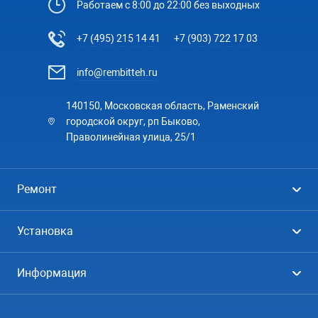
Работаем с 8:00 до 22:00 без выходных
+7 (495) 215 14 41
+7 (903) 722 17 03
info@rembitteh.ru
140150, Московская область, Раменский
городской округ, рп Быково,
Праволинейная улица, 25/1
Ремонт
Холодильники
Установка
Стиральные машины
Стиральные машины
Информация
Посудомоечные машины
Посудомоечные машины
Цены
Телевизоры