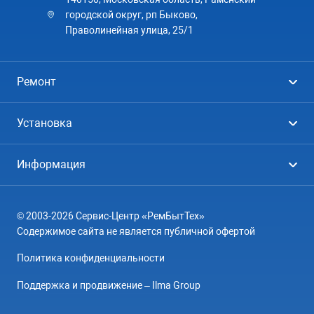
городской округ, рп Быково,
Праволинейная улица, 25/1
Ремонт
Холодильники
Установка
Стиральные машины
Стиральные машины
Информация
Посудомоечные машины
Посудомоечные машины
Цены
Телевизоры
Кондиционеры
© 2003-2026 Сервис-Центр «РемБытТех»
География
Кондиционеры
Содержимое сайта не является публичной офертой
Контакты
Варочные панели
Политика конфиденциальности
Вопрос-ответ
Электроплиты
Поддержка и продвижение – Ilma Group
О компании
Духовные шкафы