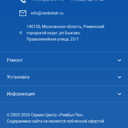
info@rembitteh.ru
140150, Московская область, Раменский
городской округ, рп Быково,
Праволинейная улица, 25/1
Ремонт
Холодильники
Установка
Стиральные машины
Стиральные машины
Информация
Посудомоечные машины
Посудомоечные машины
Цены
Телевизоры
Кондиционеры
© 2003-2026 Сервис-Центр «РемБытТех»
География
Кондиционеры
Содержимое сайта не является публичной офертой