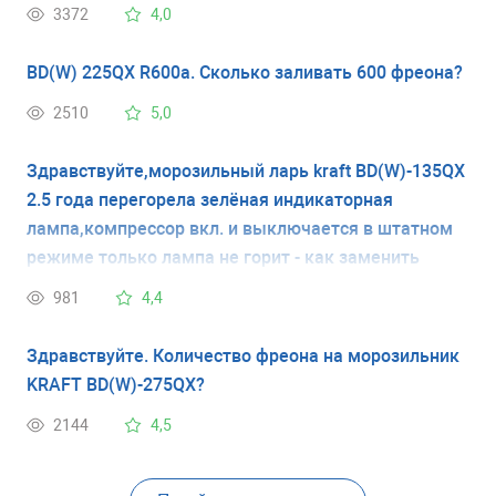
3372
4,0
BD(W) 225QX R600a. Сколько заливать 600 фреона?
2510
5,0
Здравствуйте,морозильный ларь kraft BD(W)-135QX
2.5 года перегорела зелёная индикаторная
лампа,компрессор вкл. и выключается в штатном
режиме только лампа не горит - как заменить
самостоятельно? Спасибо!
981
4,4
Здравствуйте. Количество фреона на морозильник
KRAFT BD(W)-275QX?
2144
4,5