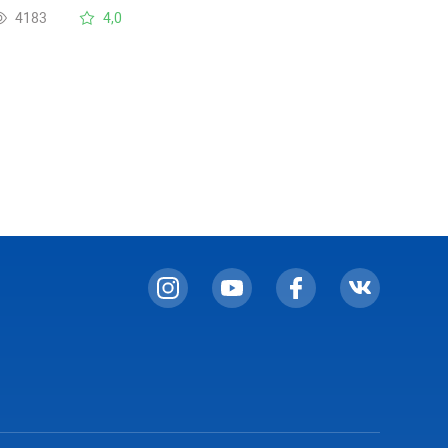
ткрытие дверцы происходит за 30 -35 минут до
4183
4,0
кончания программы, это правильно или нет?