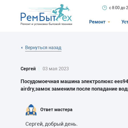
с 8:00 до
Ремонт
Ус
Холодильники
Вернуться назад
Стиральные 
Посудомоечн
Сергей
03 мая 2023
Телевизоры
Посудомоечная машина электролюкс ees948
Кондиционеры
airdry,замок заменили после попадание во
Варочные пан
Электроплиты
Ответ мастера
Духовные шк
Сергей, добрый день.