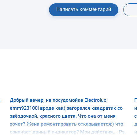
Написать комментарий
а
Добрый вечер, на посудомойке Electrolux
П
emm923100l вроде как) загорелся квадратик со
и
звёздочкой. красного цвета. Что она от меня
с
хочет? Жена ремонтировать отказывается:) что
д
означает данный индикатор? Мои действия.... Ps.
и