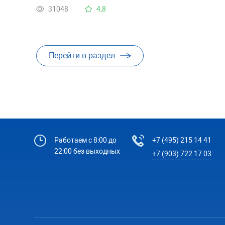
результат всё тот же опять включается откачка
31048
4,8
воды , насос может клинонуло ?
Перейти в раздел
Работаем с 8:00 до
+7 (495) 215 14 41
22:00 без выходных
+7 (903) 722 17 03