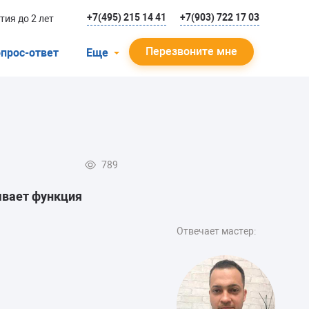
+7(495) 215 14 41
+7(903) 722 17 03
тия до 2 лет
Перезвоните мне
прос-ответ
Еще
О компании
Гарантийный случай
Отзывы
789
Мастера
ывает функция
Блог
Вакансии
Отвечает мастер:
Инструкции