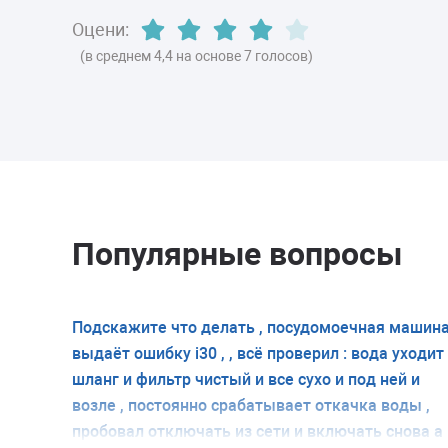
Оцени:
(в среднем 4,4 на основе 7 голосов)
Популярные вопросы
Подскажите что делать , посудомоечная машин
выдаёт ошибку i30 , , всё проверил : вода уходит
шланг и фильтр чистый и все сухо и под ней и
возле , постоянно срабатывает откачка воды ,
пробовал отключать из сети и включать снова а