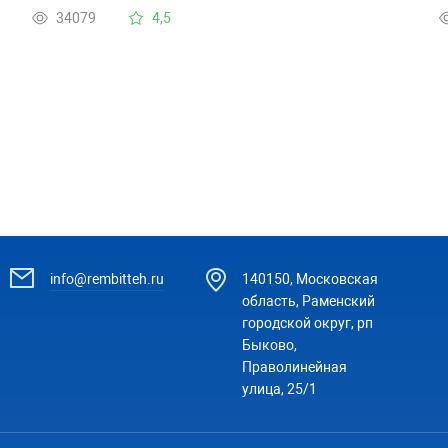
Инструкции нет . Спасибо
о
34079
4,5
о
info@rembitteh.ru
140150, Московская
область, Раменский
городской округ, рп
Быково,
Праволинейная
улица, 25/1