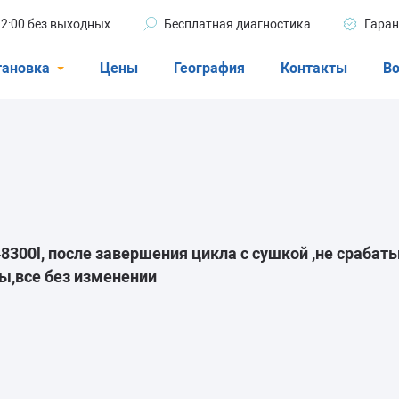
 22:00 без выходных
Бесплатная диагностика
Гаран
тановка
Цены
География
Контакты
Во
Стиральные машины
машины
Посудомоечные машины
ые машины
Кондиционеры
300l, после завершения цикла с сушкой ,не срабат
ды,все без изменении
ели
афы