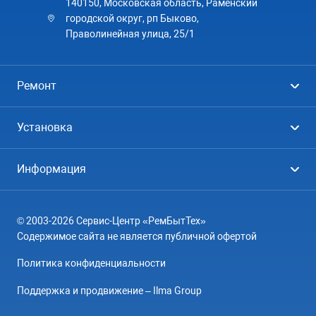
140150, Московская область, Раменский
городской округ, рп Быково,
Праволинейная улица, 25/1
Ремонт
Холодильники
Установка
Стиральные машины
Стиральные машины
Информация
Посудомоечные машины
Посудомоечные машины
Цены
Телевизоры
Кондиционеры
© 2003-2026 Сервис-Центр «РемБытТех»
География
Кондиционеры
Содержимое сайта не является публичной офертой
Контакты
Варочные панели
Политика конфиденциальности
Вопрос-ответ
Электроплиты
Поддержка и продвижение – Ilma Group
О компании