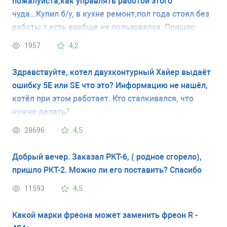
пожалуйста,как управлять работой этого
чуда...Купил б/у, в кухне ремонт,пол года стоял без
работы,т.есть вообще не пользовался. Пришло
время,просто включил в розетку... Уже пол дня
1957
4,2
пикает,мигает индикатор,а холодно как при
вкл.кондиционере,это при закрытых дверцах..
Здравствуйте, котел двухконтурный Хайер выдаёт
внутри плюс два градуса,морозилка минус 18 по
ошибку 5Е или SE что это? Информацию не нашёл,
Цельсию. Подскажите, как его угомонить,Аль
котёл при этом работает. Кто сталкивался, что
мануал какой почитать. Заранее спасибо!
нужно делать?
28696
4,5
Добрый вечер. Заказал РКТ-6, ( родное сгорело),
пришло РКТ-2. Можно ли его поставить? Спасибо
11593
4,5
Какой марки фреона может заменить фреон R -