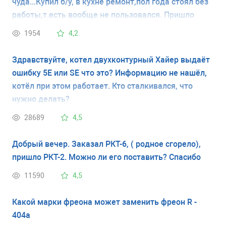
чуда...Купил б/у, в кухне ремонт,пол года стоял без
работы,т.есть вообще не пользовался. Пришло
время,просто включил в розетку... Уже пол дня
1954
4,2
пикает,мигает индикатор,а холодно как при
вкл.кондиционере,это при закрытых дверцах..
Здравствуйте, котел двухконтурный Хайер выдаёт
внутри плюс два градуса,морозилка минус 18 по
ошибку 5Е или SE что это? Информацию не нашёл,
Цельсию. Подскажите, как его угомонить,Аль
котёл при этом работает. Кто сталкивался, что
мануал какой почитать. Заранее спасибо!
нужно делать?
28689
4,5
Добрый вечер. Заказал РКТ-6, ( родное сгорело),
пришло РКТ-2. Можно ли его поставить? Спасибо
11590
4,5
Какой марки фреона может заменить фреон R -
404a