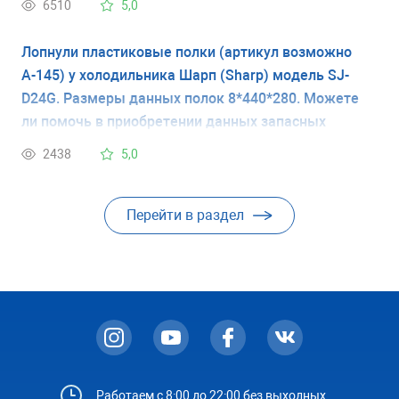
6510
5,0
Лопнули пластиковые полки (артикул возможно
А-145) у холодильника Шарп (Sharp) модель SJ-
D24G. Размеры данных полок 8*440*280. Можете
ли помочь в приобретении данных запасных
частей. Сколько они будут стоить? Спасибо.
2438
5,0
Перейти в раздел
Работаем с 8:00 до 22:00 без выходных