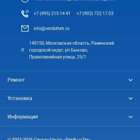
+7 (495) 215 14 41
+7 (903) 722 17 03
info@rembitteh.ru
140150, Московская область, Раменский
городской округ, рп Быково,
Праволинейная улица, 25/1
Ремонт
Холодильники
Установка
Стиральные машины
Стиральные машины
Информация
Посудомоечные машины
Посудомоечные машины
Цены
Телевизоры
Кондиционеры
© 2003-2026 Сервис-Центр «РемБытТех»