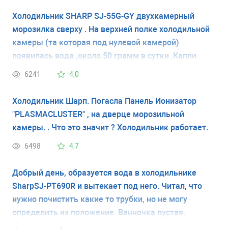
Холодильник SHARP SJ-55G-GY двухкамерный
морозилка сверху . На верхней полке холодильной
камеры (та которая под нулевой камерой)
появилась вода ,около 50 грамм в сутки .Капли
вытекают сверху из- под пластика на задней
6241
4,0
стенке . Если необходим ремонт то сколько это
примерно может стоить. Холодильнику в этом году
Холодильник Шарп. Погасла Панель Ионизатор
20 лет. Заранее благодарю за ответ.
"PLASMACLUSTER" , на дверце морозильной
камеры. . Что это значит ? Холодильник работает.
6498
4,7
Добрый день, образуется вода в холодильнике
SharpSJ-PT690R и вытекает под него. Читал, что
нужно почистить какие то трубки, но не могу
определить их положение. Ванночка пустая.