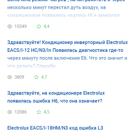
несколько минут перестал дуть воздух, на
кондиционере появилась надпись HI и заморгал
индикатор солнышко. Что случилось? На улице +8,
15549
4,4
дома 20. Вчера в этом же режиме работал, все
нормально было. Спасибо!
Здравствуйте! Кондиционер инверторный Electrolux
EACS/I-12 HC/N3/In Появилась диагностика где-то
через минуту после включения Е6. Что это значит и
что делать? Спасибо.
3809
4,7
Здравствуйте, на кондиционере Electrolux
появилась ошибка H6, что она означает?
12086
4,5
Electrolux EACS/I-18HM/N3 код ошибка L3