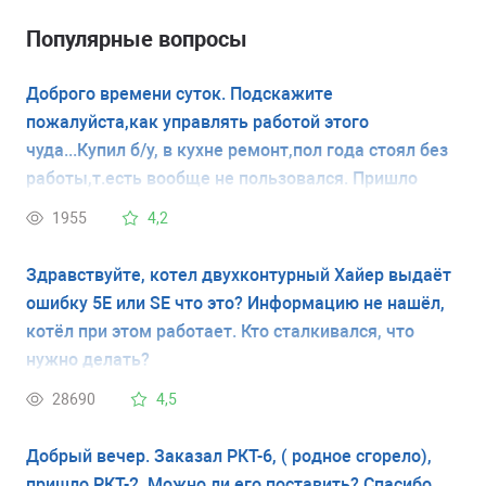
Популярные вопросы
Доброго времени суток. Подскажите
пожалуйста,как управлять работой этого
чуда...Купил б/у, в кухне ремонт,пол года стоял без
работы,т.есть вообще не пользовался. Пришло
время,просто включил в розетку... Уже пол дня
1955
4,2
пикает,мигает индикатор,а холодно как при
вкл.кондиционере,это при закрытых дверцах..
Здравствуйте, котел двухконтурный Хайер выдаёт
внутри плюс два градуса,морозилка минус 18 по
ошибку 5Е или SE что это? Информацию не нашёл,
Цельсию. Подскажите, как его угомонить,Аль
котёл при этом работает. Кто сталкивался, что
мануал какой почитать. Заранее спасибо!
нужно делать?
28690
4,5
Добрый вечер. Заказал РКТ-6, ( родное сгорело),
пришло РКТ-2. Можно ли его поставить? Спасибо