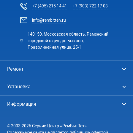
+7 (495) 215 14 41
+7 (903) 722 17 03
info@rembitteh.ru
140150, Московская область, Раменский
городской округ, рп Быково,
Праволинейная улица, 25/1
Ремонт
Холодильники
Установка
Стиральные машины
Стиральные машины
Информация
Посудомоечные машины
Посудомоечные машины
Цены
Телевизоры
Кондиционеры
© 2003-2026 Сервис-Центр «РемБытТех»
География
Кондиционеры
Содержимое сайта не является публичной офертой