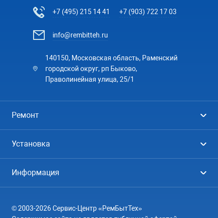
+7 (495) 215 14 41
+7 (903) 722 17 03
info@rembitteh.ru
140150, Московская область, Раменский
городской округ, рп Быково,
Праволинейная улица, 25/1
Ремонт
Холодильники
Установка
Стиральные машины
Стиральные машины
Информация
Посудомоечные машины
Посудомоечные машины
Цены
Телевизоры
Кондиционеры
© 2003-2026 Сервис-Центр «РемБытТех»
География
Кондиционеры