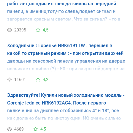
работает,но один их трех датчиков на передней
панели, а именно,тот,что слева,подает сигнал и
загорается красным светом. Что за сигнал? Что в
холодильнике не так? Спасибо заранее за ответ!
20395
4,5
Холодильник Горенье NRK6191TW . перешел в
какой то странный режим : - при открытии верхней
дверцы на сенсорной панели управления на дверце
возникает ошибка (?) - E0 - при закрытой дверце на
сенсорной панели управления на дверце
11601
4,2
установлен режим ЭКО и температуры +5 и -18. на
любые нажатия сенсорных "кнопок" на этой панели
Здравствуйте! Купили новый холодильник модель -
выдает ошибку (?) LL то есть не дает сменить
Gorenje lednice NRK6192AC4. После первого
режим ЭКо, и соответственно изменить
включения на дисплее отобразились 4° и 18°, всё
температуру или включить заморозку. на кнопки
как должно быть по инструкции. НО очень сильно
выключения и включения на этой же панели также
нагрелись боковые стенки холодильника,
4689
4,5
выдает LL Может существует какая то комбинация