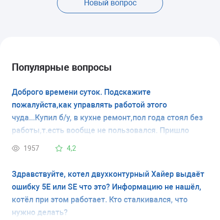
Новый вопрос
Популярные вопросы
Доброго времени суток. Подскажите
пожалуйста,как управлять работой этого
чуда...Купил б/у, в кухне ремонт,пол года стоял без
работы,т.есть вообще не пользовался. Пришло
время,просто включил в розетку... Уже пол дня
1957
4,2
пикает,мигает индикатор,а холодно как при
вкл.кондиционере,это при закрытых дверцах..
Здравствуйте, котел двухконтурный Хайер выдаёт
внутри плюс два градуса,морозилка минус 18 по
ошибку 5Е или SE что это? Информацию не нашёл,
Цельсию. Подскажите, как его угомонить,Аль
котёл при этом работает. Кто сталкивался, что
мануал какой почитать. Заранее спасибо!
нужно делать?