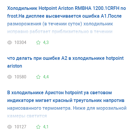
новый,купили 4 декабря 16 года.Он
Холодильник Hotpoint Ariston RMBHA 1200.1CRFH no
саморазмораживающийся. Есть уровень
frost.На дисплее высвечивается ошибка А1.После
0°.Помогите.
разморожения (в течении суток) холодильник
исправно работает приблизительно в течении
месяца, затем обратно высвечивается ошибка
10304
4,3
А1.Опять приходится его размораживать.
что делать при ошибке А2 в холодильнике hotpoint
ariston
10580
4,4
В холодильнике Аристон hotpoint yа световом
индикаторе мигает красный треугольник напротив
нарисованного термометра. Ниже для морозильной
камеры светится
А1Подробнее: https://rembitteh.ru/ask-answer/55961/
10127
4,1