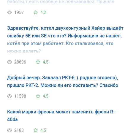
работы,т.есть вообще не пользовался. Пришло
время,просто включил в розетку... Уже пол дня
1957
4,2
пикает,мигает индикатор,а холодно как при
вкл.кондиционере,это при закрытых дверцах..
Здравствуйте, котел двухконтурный Хайер выдаёт
внутри плюс два градуса,морозилка минус 18 по
ошибку 5Е или SE что это? Информацию не нашёл,
Цельсию. Подскажите, как его угомонить,Аль
котёл при этом работает. Кто сталкивался, что
мануал какой почитать. Заранее спасибо!
нужно делать?
28696
4,5
Добрый вечер. Заказал РКТ-6, ( родное сгорело),
пришло РКТ-2. Можно ли его поставить? Спасибо
11598
4,5
Какой марки фреона может заменить фреон R -
404a
2188
4,5