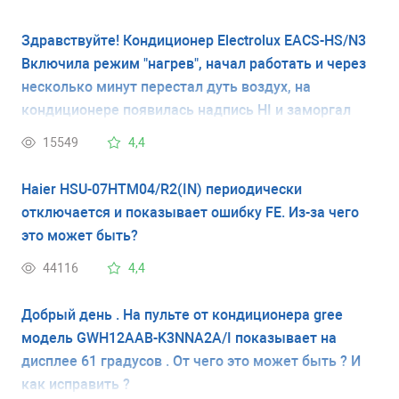
Здравствуйте! Кондиционер Electrolux EACS-HS/N3
Включила режим "нагрев", начал работать и через
несколько минут перестал дуть воздух, на
кондиционере появилась надпись HI и заморгал
индикатор солнышко. Что случилось? На улице +8,
15549
4,4
дома 20. Вчера в этом же режиме работал, все
нормально было. Спасибо!
Haier HSU-07HTM04/R2(IN) периодически
отключается и показывает ошибку FE. Из-за чего
это может быть?
44116
4,4
Добрый день . На пульте от кондиционера gree
модель GWH12AAB-K3NNA2A/I показывает на
дисплее 61 градусов . От чего это может быть ? И
как исправить ?