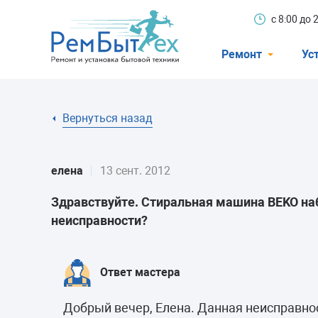
с 8:00 до
Ремонт
Ус
Холодильники
Вернуться назад
Стиральные 
Посудомоечн
елена
13 сент. 2012
Телевизоры
Здравствуйте. Стиральная машина BEKO наб
Кондиционеры
неисправности?
Варочные пан
Электроплиты
Ответ мастера
Духовные шк
Добрый вечер, Елена. Данная неисправно