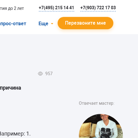
+7(495) 215 14 41
+7(903) 722 17 03
тия до 2 лет
Перезвоните мне
прос-ответ
Еще
О компании
Гарантийный случай
Отзывы
957
Мастера
 причина
Блог
Вакансии
Отвечает мастер:
Инструкции
апример: 1.