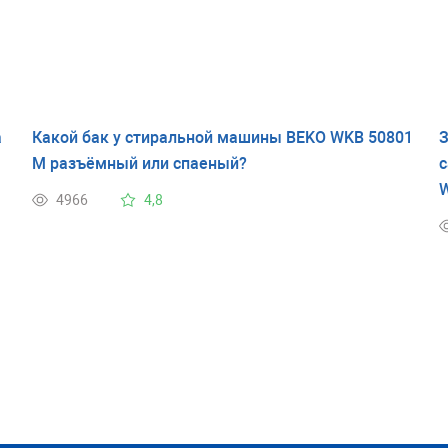
а
Какой бак у стиральной машины BEKO WKB 50801
З
M разъёмный или спаеный?
с
4966
4,8