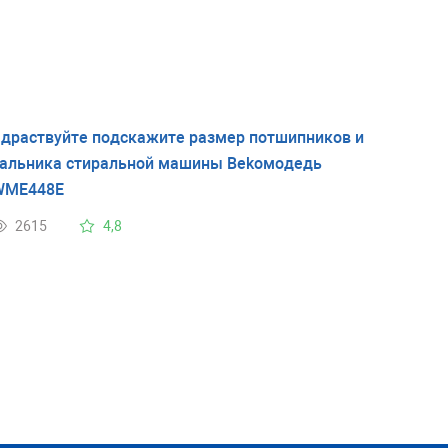
драствуйте подскажите размер потшипников и
альника стиральной машины Bekoмодедь
WME448E
2615
4,8