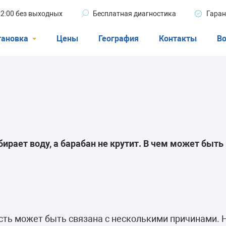
 22:00 без выходных
Бесплатная диагностика
Гаран
тановка
Цены
География
Контакты
Во
Стиральные машины
машины
Посудомоечные машины
ые машины
Кондиционеры
ирает воду, а барабан не крутит. В чем может быть
ели
афы
сть может быть связана с несколькими причинами. Н