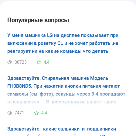
Популярные вопросы
У меня машинка LG на дисплее показывает при
вклюсении в розетку CL и не хочет работать ,не
реагирует ни на какие команды что делать
30723
4,4
Здравствуйте. Стиральная машина Модель
FH0B8ND5. При нажатии кнопки питания мигают
символы (см. фото), секунды через 3-4 пропадают
и появляются --- В приложении не нашел таких
кодов ошибки. Что это значит и как исправить?
7471
4,4
Спасибо.
Здравствуйте, какие сальники и подшипники