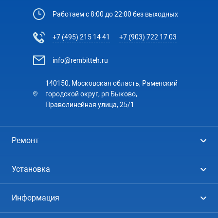
Работаем с 8:00 до 22:00 без выходных
+7 (495) 215 14 41
+7 (903) 722 17 03
info@rembitteh.ru
140150, Московская область, Раменский
городской округ, рп Быково,
Праволинейная улица, 25/1
Ремонт
Холодильники
Установка
Стиральные машины
Стиральные машины
Информация
Посудомоечные машины
Посудомоечные машины
Цены