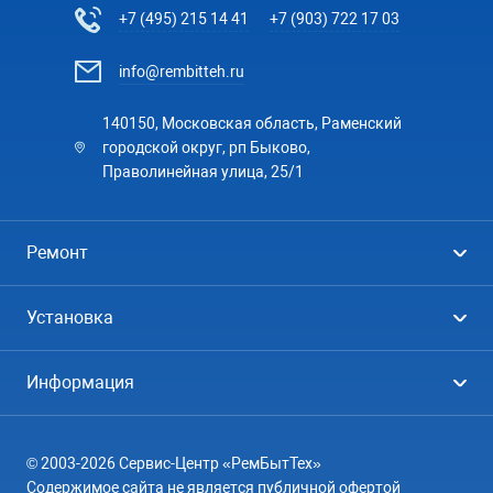
+7 (495) 215 14 41
+7 (903) 722 17 03
info@rembitteh.ru
140150, Московская область, Раменский
городской округ, рп Быково,
Праволинейная улица, 25/1
Ремонт
Холодильники
Установка
Стиральные машины
Стиральные машины
Информация
Посудомоечные машины
Посудомоечные машины
Цены
Телевизоры
Кондиционеры
© 2003-2026 Сервис-Центр «РемБытТех»
География
Кондиционеры
Содержимое сайта не является публичной офертой