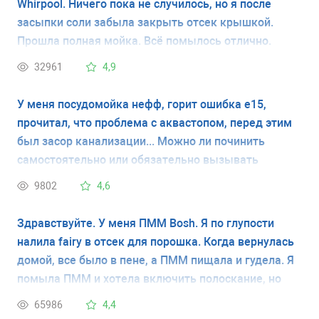
Whirpool. Ничего пока не случилось, но я после
засыпки соли забыла закрыть отсек крышкой.
Прошла полная мойка. Всё помылось отлично.
Вопрос:какие меры принять, чтобы в дальнейшем
32961
4,9
ионообменник не накрылся или что там ещё может
случиться. Начиталась в инете всяких умельцев и
У меня посудомойка нефф, горит ошибка е15,
подумала, что лучше спрошу у мастера.Заранее
прочитал, что проблема с аквастопом, перед этим
спасибо!
был засор канализации... Можно ли починить
самостоятельно или обязательно вызывать
мастера?
9802
4,6
Здравствуйте. У меня ПММ Bosh. Я по глупости
налила fairy в отсек для порошка. Когда вернулась
домой, все было в пене, а ПММ пищала и гудела. Я
помыла ПММ и хотела включить полоскание, но
она очень сильно трещит даже в выключенном
65986
4,4
состоянии. Этот треск изнутри не прекращается