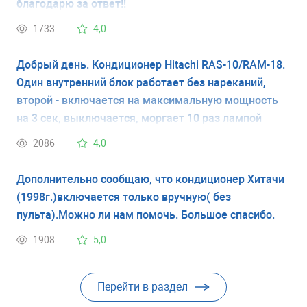
благодарю за ответ!!
1733
4,0
Добрый день. Кондиционер Hitachi RAS-10/RAM-18.
Один внутренний блок работает без нареканий,
второй - включается на максимальную мощность
на 3 сек, выключается, моргает 10 раз лампой
таймера, ещё раз включается на 3 сек и всё...
2086
4,0
Подскажите, что это за беда такая?
Дополнительно сообщаю, что кондиционер Хитачи
(1998г.)включается только вручную( без
пульта).Можно ли нам помочь. Большое спасибо.
1908
5,0
Перейти в раздел