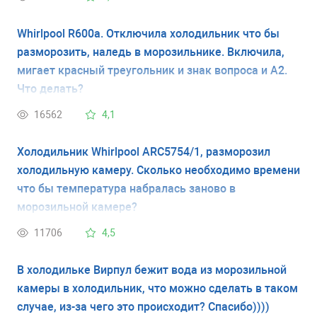
отверстии,но я не знаю где оно,и как его
прочистить.Будте добры,помогите с ответом.
Whirlpool R600a. Отключила холодильник что бы
разморозить, наледь в морозильнике. Включила,
мигает красный треугольник и знак вопроса и A2.
Что делать?
16562
4,1
Холодильник Whirlpool ARC5754/1, разморозил
холодильную камеру. Сколько необходимо времени
что бы температура набралась заново в
морозильной камере?
11706
4,5
В холодильке Вирпул бежит вода из морозильной
камеры в холодильник, что можно сделать в таком
случае, из-за чего это происходит? Спасибо))))