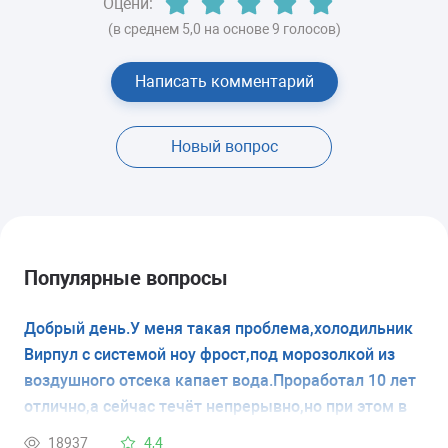
Оцени:
(в среднем 5,0 на основе 9 голосов)
Написать комментарий
Новый вопрос
Популярные вопросы
Добрый день.У меня такая проблема,холодильник
Вирпул с системой ноу фрост,под морозолкой из
воздушного отсека капает вода.Проработал 10 лет
отлично,а сейчас течёт непрерывно,но при этом в
морозилке наледи нет.Думаю засор в дренажном
18937
4,4