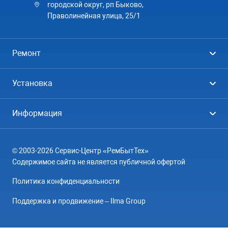
городской округ, рп Быково,
Праволинейная улица, 25/1
Ремонт
Холодильники
Установка
Стиральные машины
Стиральные машины
Информация
Посудомоечные машины
Посудомоечные машины
Цены
Телевизоры
Кондиционеры
© 2003-2026 Сервис-Центр «РемБытТех»
География
Кондиционеры
Содержимое сайта не является публичной офертой
Контакты
Варочные панели
Политика конфиденциальности
Вопрос-ответ
Электроплиты
Поддержка и продвижение – Ilma Group
О компании
Духовные шкафы