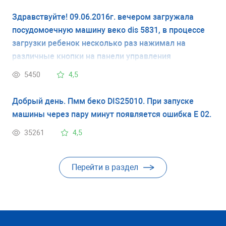
Здравствуйте! 09.06.2016г. вечером загружала
посудомоечную машину веко dis 5831, в процессе
загрузки ребенок несколько раз нажимал на
различные кнопки на панели управления
(переключал программы, включал режим 1/2 и
5450
4,5
пр.), в результате чего сбилось время программ,
например, программа эко 3:14, а стала мельше и
Добрый день. Пмм беко DIS25010. При запуске
при нажатии кнопки пусть машинка гудит, но вода
машины через пару минут появляется ошибка Е 02.
не подается, все краны включены, машинка срочно
35261
4,5
нужна, без нее никак, заранее спасибо
Перейти в раздел