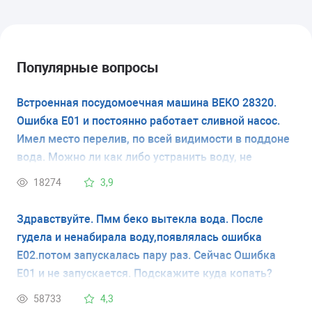
Популярные вопросы
Встроенная посудомоечная машина ВЕКО 28320.
Ошибка Е01 и постоянно работает сливной насос.
Имел место перелив, по всей видимости в поддоне
вода. Можно ли как либо устранить воду, не
вытаскивая машину из кухни.
18274
3,9
Здравствуйте. Пмм беко вытекла вода. После
гудела и ненабирала воду,появлялась ошибка
Е02.потом запускалась пару раз. Сейчас Ошибка
Е01 и не запускается. Подскажите куда копать?
58733
4,3