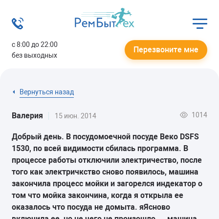
с 8:00 до 22:00
Перезвоните мне
без выходных
Вернуться назад
1014
Валерия
15 июн. 2014
Добрый день. В посудомоечной посуде
Веко DSFS
1530
, по всей видимости сбилась программа. В
процессе работы отключили электричество, после
того как электричкство сново появилось, машина
закончила процесс мойки и загорелся индекатор о
том что мойка закончина, когда я открыла ее
оказалось что посуда не домыта. яЯсново
включила ее, но не чего не произошло.... машина