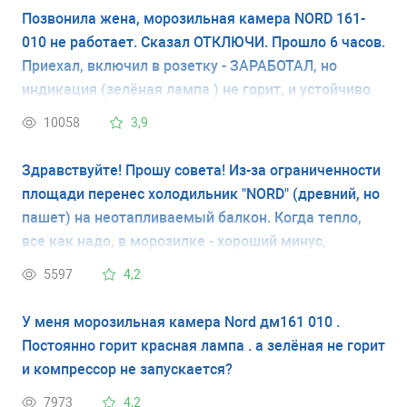
Позвонила жена, морозильная камера NORD 161-
010 не работает. Сказал ОТКЛЮЧИ. Прошло 6 часов.
Приехал, включил в розетку - ЗАРАБОТАЛ, но
индикация (зелёная лампа ) не горит, и устойчиво
горит красная лампа ,и не слышно как раньше как
10058
3,9
он включается и выключается. Вроде начал
понижать температуру, но всё равно с ним что-то
Здравствуйте! Прошу совета! Из-за ограниченности
не так. ИМХО
площади перенес холодильник "NORD" (древний, но
пашет) на неотапливаемый балкон. Когда тепло,
все как надо, в морозилке - хороший минус,
продукты заморожены. Когда наступают холода,
5597
4,2
компрессор включается все реже и реже и в
морозилке нет достаточного холода, хоть лед и
У меня морозильная камера Nord дм161 010 .
присутствует, но становится влажным, почти на
Постоянно горит красная лампа . а зелёная не горит
грани таяния. Думаю, что датчик температуры
и компрессор не запускается?
воспринимает внешний холод как холод в камере и
7973
4,2
не дает команду на включение компрессора.