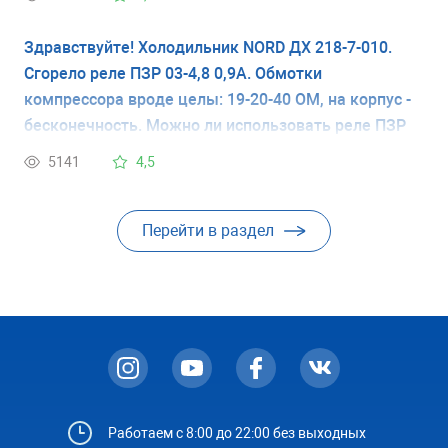
Можно ли "обмануть" датчик, подогревая зону его
Здравствуйте! Холодильник NORD ДХ 218-7-010.
нахождения?
Сгорело реле ПЗР 03-4,8 0,9А. Обмотки
компрессора вроде целы: 19-20-40 ОМ, на корпус -
бесконечность. Можно ли использовать реле ПЗР
00-6,3 1,4А? Реле ПЗР 03-4,8 0,9А не нашел.
5141
4,5
Спасибо.
Перейти в раздел
Работаем с 8:00 до 22:00 без выходных