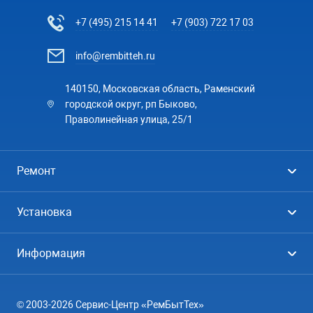
+7 (495) 215 14 41
+7 (903) 722 17 03
info@rembitteh.ru
140150, Московская область, Раменский
городской округ, рп Быково,
Праволинейная улица, 25/1
Ремонт
Холодильники
Установка
Стиральные машины
Стиральные машины
Информация
Посудомоечные машины
Посудомоечные машины
Цены
Телевизоры
Кондиционеры
© 2003-2026 Сервис-Центр «РемБытТех»
География