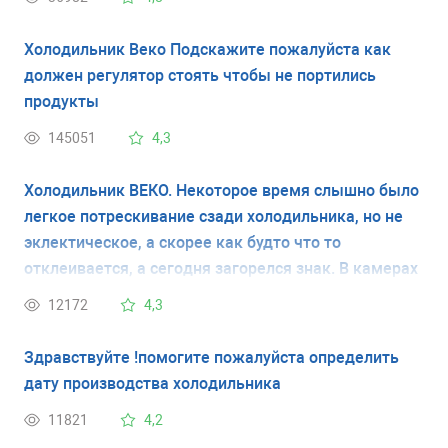
Холодильник Веко Подскажите пожалуйста как
должен регулятор стоять чтобы не портились
продукты
145051
4,3
Холодильник ВЕКО. Некоторое время слышно было
легкое потрескивание сзади холодильника, но не
эклектическое, а скорее как будто что то
отклеивается, а сегодня загорелся знак. В камерах
холодно, но температуру пока не измерял(нечем).
12172
4,3
Есть ли вариант перезагрузки? Чтоб сбросить
ошибку. И что делать если это не поможет?
Здравствуйте !помогите пожалуйста определить
дату производства холодильника
11821
4,2