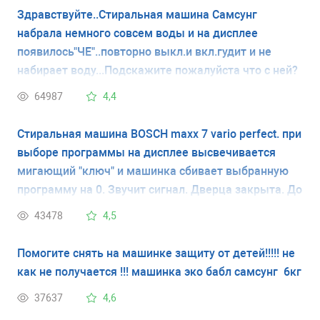
Здравствуйте..Стиральная машина Самсунг
набрала немного совсем воды и на дисплее
появилось"ЧЕ"..повторно выкл.и вкл.гудит и не
набирает воду...Подскажите пожалуйста что с ней?
64987
4,4
Стиральная машина BOSCH maxx 7 vario perfect. при
выборе программы на дисплее высвечивается
мигающий "ключ" и машинка сбивает выбранную
программу на 0. Звучит сигнал. Дверца закрыта. До
этого машинка работала хорошо. У меня нет
43478
4,5
инструкции и я не знаю что обозначает мигающий
ключ. Спасибо.
Помогите снять на машинке защиту от детей!!!!! не
как не получается !!! машинка эко бабл самсунг 6кг
37637
4,6