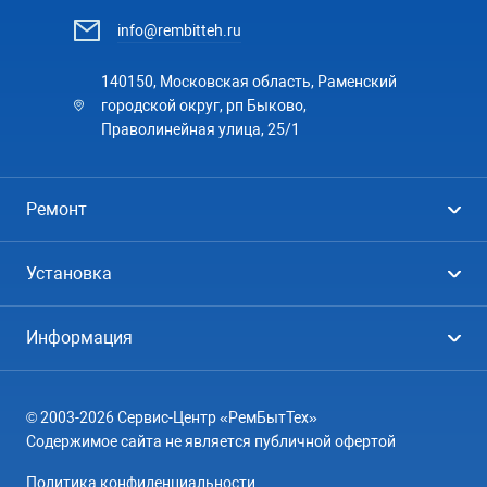
info@rembitteh.ru
140150, Московская область, Раменский
городской округ, рп Быково,
Праволинейная улица, 25/1
Ремонт
Холодильники
Установка
Стиральные машины
Стиральные машины
Информация
Посудомоечные машины
Посудомоечные машины
Цены
Телевизоры
Кондиционеры
© 2003-2026 Сервис-Центр «РемБытТех»
География
Кондиционеры
Содержимое сайта не является публичной офертой
Контакты
Варочные панели
Политика конфиденциальности