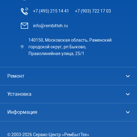
+7 (495) 215 14 41
+7 (903) 722 17 03
info@rembitteh.ru
140150, Московская область, Раменский
городской округ, рп Быково,
Праволинейная улица, 25/1
Ремонт
Холодильники
Установка
Стиральные машины
Стиральные машины
Информация
Посудомоечные машины
Посудомоечные машины
Цены
Телевизоры
Кондиционеры
© 2003-2026 Сервис-Центр «РемБытТех»