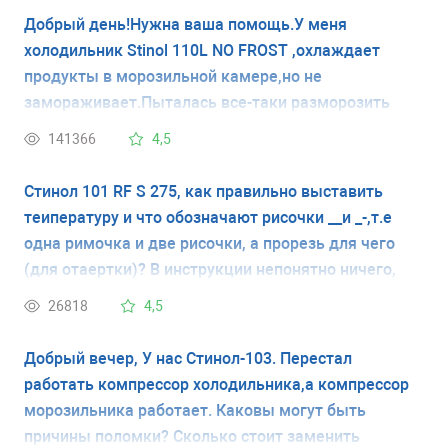
Добрый день!Нужна ваша помощь.У меня
холодильник Stinol 110L NO FROST ,охлаждает
продукты в морозильной камере,но не
замораживает.Пыталась все-таки разморозить
камеру ,но это не помогло.На дверце холодильника
141366
4,5
термометр есть,на циферблате стрелка стоит на
капельке.Я думаю,может я не правильно
Стинол 101 RF S 275, как правильно выставить
выставила температуру .Подскажите
теипературу и что обозначают рисочки __и _-,т.е
пожалуйста,как должна быть выставлена
одна римочка и две рисочки, а прорезь для чего
температура,на фото так как сейчас стоит.
(для отаертки)? В инструкции непонятно ничего,
запуталась. пасибоо. Единичная рисочки- это
26818
4,5
начало, а двойная- конец?
Добрый вечер, У нас Стинол-103. Перестал
работать компрессор холодильника,а компрессор
морозильника работает. Каковы могут быть
причины поломки? Сколько стоит заменить