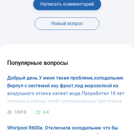
Написать комментарий
Новый вопрос
Популярные вопросы
Добрый день.У меня такая проблема,холодильник
Вирпул с системой ноу фрост,под морозолкой из
воздушного отсека капает вода.Проработал 10 лет
отлично,а сейчас течёт непрерывно,но при этом в
морозилке наледи нет.Думаю засор в дренажном
18918
4,4
отверстии,но я не знаю где оно,и как его
прочистить.Будте добры,помогите с ответом.
Whirlpool R600a. Отключила холодильник что бы