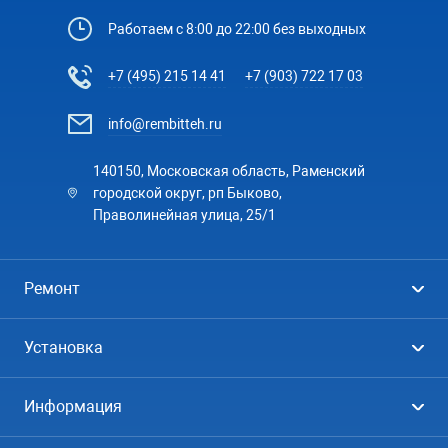
Работаем с 8:00 до 22:00 без выходных
+7 (495) 215 14 41
+7 (903) 722 17 03
info@rembitteh.ru
140150, Московская область, Раменский
городской округ, рп Быково,
Праволинейная улица, 25/1
Ремонт
Холодильники
Установка
Стиральные машины
Стиральные машины
Информация
Посудомоечные машины
Посудомоечные машины
Цены