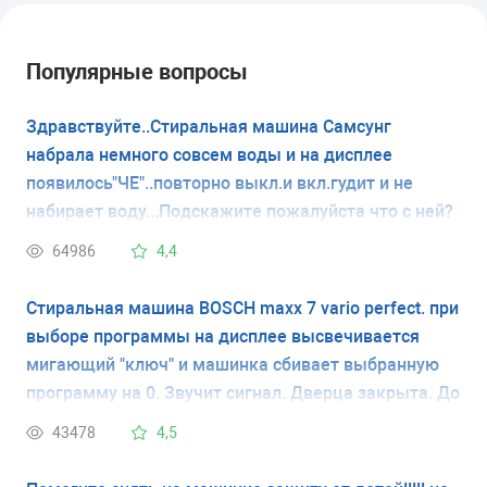
Популярные вопросы
Здравствуйте..Стиральная машина Самсунг
набрала немного совсем воды и на дисплее
появилось"ЧЕ"..повторно выкл.и вкл.гудит и не
набирает воду...Подскажите пожалуйста что с ней?
64986
4,4
Стиральная машина BOSCH maxx 7 vario perfect. при
выборе программы на дисплее высвечивается
мигающий "ключ" и машинка сбивает выбранную
программу на 0. Звучит сигнал. Дверца закрыта. До
этого машинка работала хорошо. У меня нет
43478
4,5
инструкции и я не знаю что обозначает мигающий
ключ. Спасибо.