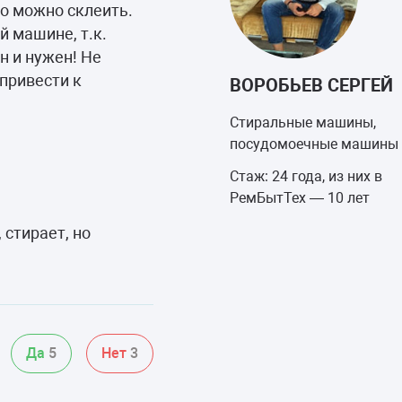
о можно склеить.
 машине, т.к.
н и нужен! Не
привести к
ВОРОБЬЕВ СЕРГЕЙ
Стиральные машины,
посудомоечные машины
Стаж: 24 года, из них в
РемБытТех — 10 лет
 стирает, но
Да
5
Нет
3