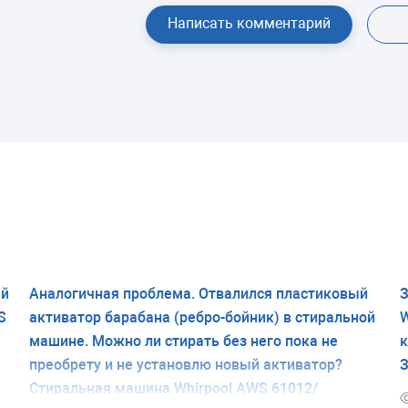
Написать комментарий
ый
Аналогичная проблема. Отвалился пластиковый
З
S
активатор барабана (ребро-бойник) в стиральной
W
машине. Можно ли стирать без него пока не
к
преобрету и не установлю новый активатор?
З
Стиральная машина Whirpool AWS 61012/