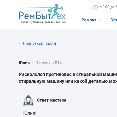
с 8:00 до
Ремонт
Ус
Холодильники
Вернуться назад
Стиральные 
Посудомоечн
Юлия
14 сент. 2014
Телевизоры
Раскололся противовес в стиральной маши
Кондиционеры
стиральную машину или какой деталью мо
Варочные пан
Электроплиты
Ответ мастера
Духовные шк
Юлия!