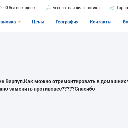
 22:00 без выходных
Бесплатная диагностика
Гаран
тановка
Цены
География
Контакты
Во
Стиральные машины
машины
Посудомоечные машины
ые машины
Кондиционеры
не Вирпул.Как можно отремонтировать в домашних 
жно заменить противовес?????Спасибо
ели
афы