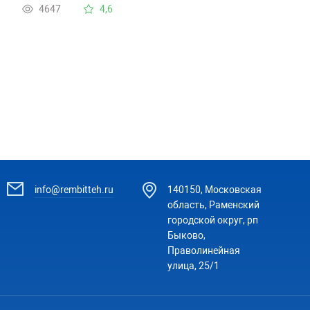
4647
4,6
info@rembitteh.ru
140150, Московская
область, Раменский
городской округ, рп
Быково,
Праволинейная
улица, 25/1