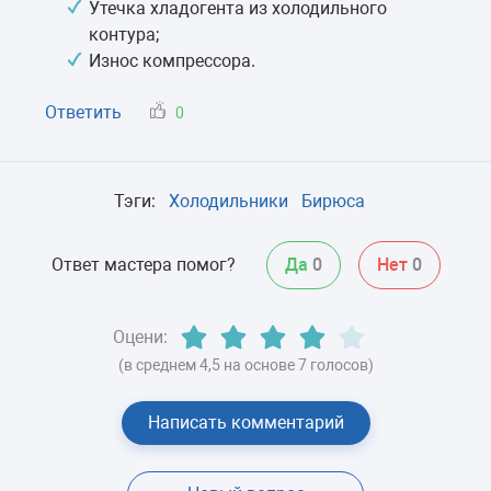
Утечка хладогента из холодильного
контура;
Износ компрессора.
Ответить
0
Тэги:
Холодильники
Бирюса
Ответ мастера помог?
Да
0
Нет
0
Оцени:
(в среднем 4,5 на основе 7 голосов)
Написать комментарий