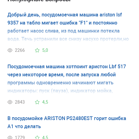
Добрый день, посудомоечная машина ariston lsf
9357 на табло мигает ошибка "F1" и постоянно
работает насос слива, из под машинки потекла
вода. Течь устранили все снизу насухо протерли,но
ошибка не сбрасывается. Отключали от сети на
2266
5,0
сутки, но при включении сразу мигает ошибка "F1" и
срабатывает насос, подскажете в чем причина?
Посудомоечная машина хотпоинт аристон Lbf 517
через некоторое время, после запуска любой
программы одновременно начинают мигать
индикаторы: пуск (пауза), индикатор мойка,
индикатор конец программы
2843
4,5
В посудомойке ARISTON PS2480EST горит ошибка
А1 что делать
1779
4,5