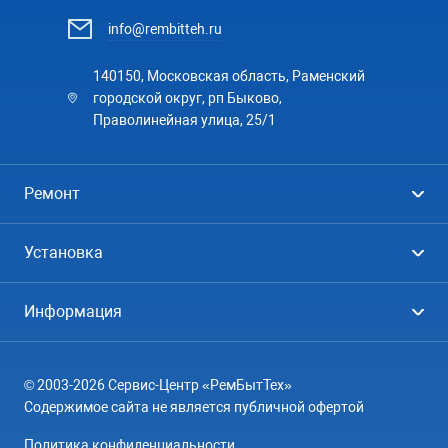
info@rembitteh.ru
140150, Московская область, Раменский
городской округ, рп Быково,
Праволинейная улица, 25/1
Ремонт
Холодильники
Установка
Стиральные машины
Стиральные машины
Информация
Посудомоечные машины
Посудомоечные машины
Цены
Телевизоры
Кондиционеры
© 2003-2026 Сервис-Центр «РемБытТех»
География
Кондиционеры
Содержимое сайта не является публичной офертой
Контакты
Варочные панели
Политика конфиденциальности