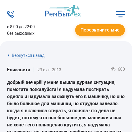
с 8:00 до 22:00
Перезвоните мне
без выходных
Вернуться назад
600
Елизавета
23 окт. 2013
добрый вечер!!! у меня вышла дурная ситуация,
помогите пожалуйста! я надумала постирать
одеяло и надумала за
пи
хнуть его в машинку, но оно
было большое для машинки, но струдом залезло.
когда я включила стирать, я поняла что дела не
будет, потому что оно большое для машинки и она
не хочет его полноценно крутить, я надумала
выключить ее, но осталась проблема, как открыть