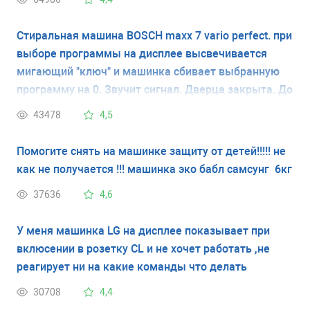
Стиральная машина BOSCH maxx 7 vario perfect. при
выборе программы на дисплее высвечивается
мигающий "ключ" и машинка сбивает выбранную
программу на 0. Звучит сигнал. Дверца закрыта. До
этого машинка работала хорошо. У меня нет
43478
4,5
инструкции и я не знаю что обозначает мигающий
ключ. Спасибо.
Помогите снять на машинке защиту от детей!!!!! не
как не получается !!! машинка эко бабл самсунг 6кг
37636
4,6
У меня машинка LG на дисплее показывает при
вклюсении в розетку CL и не хочет работать ,не
реагирует ни на какие команды что делать
30708
4,4