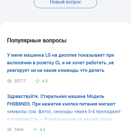
Новый вопрос
Популярные вопросы
У меня машинка LG на дисплее показывает при
вклюсении в розетку CL и не хочет работать ,не
реагирует ни на какие команды что делать
30717
4,4
Здравствуйте. Стиральная машина Модель
FH0B8ND5. При нажатии кнопки питания мигают
символы (см. фото), секунды через 3-4 пропадают
и появляются --- В приложении не нашел таких
кодов ошибки. Что это значит и как исправить?
7468
4,4