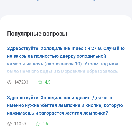
Популярные вопросы
Здравствуйте. Холодильник Indesit R 27 G. Случайно
не закрыла полностью дверку холодильной
камеры на ночь (около часов 10). Утром под ним
было немного воды и в морозилке образовалось
совсем немного шубы морозной по стенке. Дверь
147233
4,5
холодильной камеры закрыла и через минут 15
холодильник начал работать. Так он поработал
Здравствуйте. Холодильник индезит. Для чего
какое-то время и вот уже прошло около 2 часов и
именно нужна жёлтая лампочка и кнопка, которую
не слышу, чтоб работал. Это значит, уже не
нажимаешь и загорается жёлтая лампочка?
оживёт?
11059
4,6