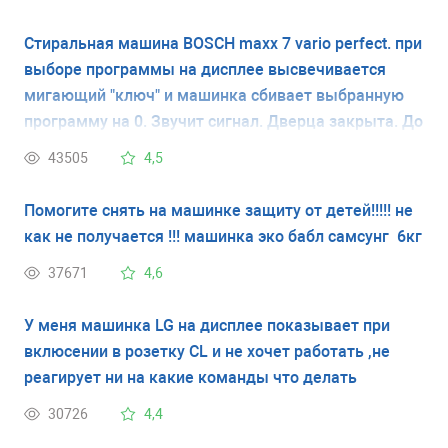
Стиральная машина BOSCH maxx 7 vario perfect. при
выборе программы на дисплее высвечивается
мигающий "ключ" и машинка сбивает выбранную
программу на 0. Звучит сигнал. Дверца закрыта. До
этого машинка работала хорошо. У меня нет
43505
4,5
инструкции и я не знаю что обозначает мигающий
ключ. Спасибо.
Помогите снять на машинке защиту от детей!!!!! не
как не получается !!! машинка эко бабл самсунг 6кг
37671
4,6
У меня машинка LG на дисплее показывает при
вклюсении в розетку CL и не хочет работать ,не
реагирует ни на какие команды что делать
30726
4,4