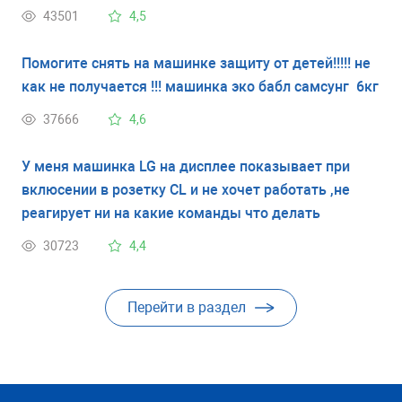
этого машинка работала хорошо. У меня нет
43501
4,5
инструкции и я не знаю что обозначает мигающий
ключ. Спасибо.
Помогите снять на машинке защиту от детей!!!!! не
как не получается !!! машинка эко бабл самсунг 6кг
37666
4,6
У меня машинка LG на дисплее показывает при
вклюсении в розетку CL и не хочет работать ,не
реагирует ни на какие команды что делать
30723
4,4
Перейти в раздел