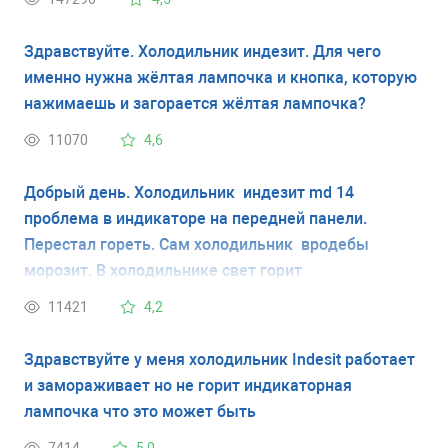
холодильной камеры закрыла и через минут 15
холодильник начал работать. Так он поработал
Здравствуйте. Холодильник индезит. Для чего
какое-то время и вот уже прошло около 2 часов и
именно нужна жёлтая лампочка и кнопка, которую
не слышу, чтоб работал. Это значит, уже не
нажимаешь и загорается жёлтая лампочка?
оживёт?
11070
4,6
Добрый день. Холодильник индезит md 14
проблема в индикаторе на передней панели.
Перестал гореть. Сам холодильник вродебы
морозит. В холодильнике свет горит
11421
4,2
Здравствуйте у меня холодильник Indesit работает
и замораживает но не горит индикаторная
лампочка что это может быть
7414
5,0