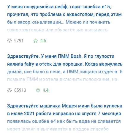
случиться. Начиталась в инете всяких умельцев и
У меня посудомойка нефф, горит ошибка е15,
подумала, что лучше спрошу у мастера.Заранее
прочитал, что проблема с аквастопом, перед этим
спасибо!
был засор канализации... Можно ли починить
самостоятельно или обязательно вызывать
мастера?
9791
4,6
Здравствуйте. У меня ПММ Bosh. Я по глупости
налила fairy в отсек для порошка. Когда вернулась
домой, все было в пене, а ПММ пищала и гудела. Я
помыла ПММ и хотела включить полоскание, но
она очень сильно трещит даже в выключенном
65913
4,4
состоянии. Этот треск изнутри не прекращается
уже третий день, а сама ПММ не работает. Можно
Здравствуйте машинка Медея мини была куплена
ли оживить Ее самостоятельно ?
в июле 2021 работа исправно но спустя 7 месяцев
появилась ошибка е4 как быть вода не сливается
через шланг а выливается в поддон спасибо