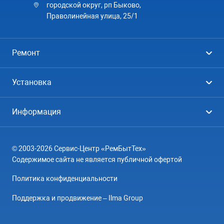
городской округ, рп Быково,
Праволинейная улица, 25/1
Ремонт
Холодильники
Установка
Стиральные машины
Стиральные машины
Информация
Посудомоечные машины
Посудомоечные машины
Цены
Телевизоры
Кондиционеры
© 2003-2026 Сервис-Центр «РемБытТех»
География
Кондиционеры
Содержимое сайта не является публичной офертой
Контакты
Варочные панели
Политика конфиденциальности
Вопрос-ответ
Электроплиты
Поддержка и продвижение – Ilma Group
О компании
Духовные шкафы