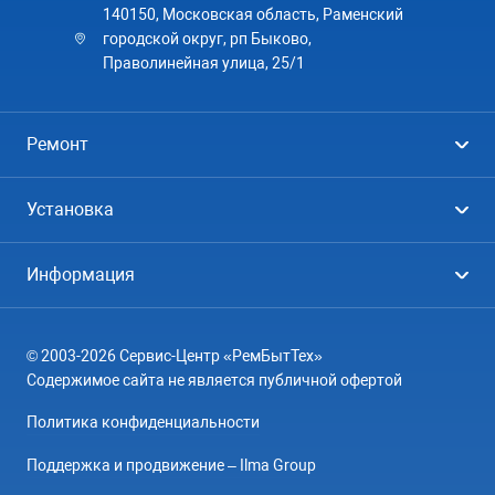
140150, Московская область, Раменский
городской округ, рп Быково,
Праволинейная улица, 25/1
Ремонт
Холодильники
Установка
Стиральные машины
Стиральные машины
Информация
Посудомоечные машины
Посудомоечные машины
Цены
Телевизоры
Кондиционеры
© 2003-2026 Сервис-Центр «РемБытТех»
География
Кондиционеры
Содержимое сайта не является публичной офертой
Контакты
Варочные панели
Политика конфиденциальности
Вопрос-ответ
Электроплиты
Поддержка и продвижение – Ilma Group