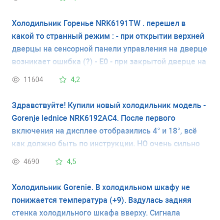
Холодильник Горенье NRK6191TW . перешел в
какой то странный режим : - при открытии верхней
дверцы на сенсорной панели управления на дверце
возникает ошибка (?) - E0 - при закрытой дверце на
сенсорной панели управления на дверце
11604
4,2
установлен режим ЭКО и температуры +5 и -18. на
любые нажатия сенсорных "кнопок" на этой панели
Здравствуйте! Купили новый холодильник модель -
выдает ошибку (?) LL то есть не дает сменить
Gorenje lednice NRK6192AC4. После первого
режим ЭКо, и соответственно изменить
включения на дисплее отобразились 4° и 18°, всё
температуру или включить заморозку. на кнопки
как должно быть по инструкции. НО очень сильно
выключения и включения на этой же панели также
нагрелись боковые стенки холодильника,
4690
4,5
выдает LL Может существует какая то комбинация
настолько, что держать руку больше минуты
нажатий, чтобы вывести его из этого режима ? или
невозможно. Что делать? Так должно быть?
Холодильник Gorenie. В холодильном шкафу не
это панель вышла из строя ? компрессор слышно
понижается температура (+9). Вздулась задняя
включается/выключается, вентилятор также
стенка холодильного шкафа вверху. Сигнала
слышно иногда включается. пытались оставить его