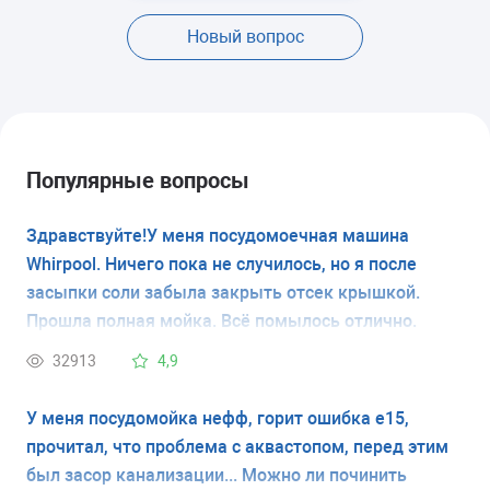
Новый вопрос
Популярные вопросы
Здравствуйте!У меня посудомоечная машина
Whirpool. Ничего пока не случилось, но я после
засыпки соли забыла закрыть отсек крышкой.
Прошла полная мойка. Всё помылось отлично.
Вопрос:какие меры принять, чтобы в дальнейшем
32913
4,9
ионообменник не накрылся или что там ещё может
случиться. Начиталась в инете всяких умельцев и
У меня посудомойка нефф, горит ошибка е15,
подумала, что лучше спрошу у мастера.Заранее
прочитал, что проблема с аквастопом, перед этим
спасибо!
был засор канализации... Можно ли починить