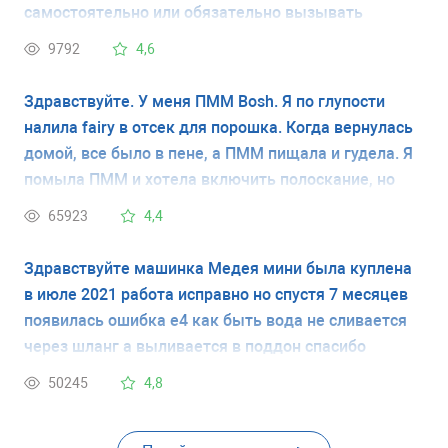
самостоятельно или обязательно вызывать
мастера?
9792
4,6
Здравствуйте. У меня ПММ Bosh. Я по глупости
налила fairy в отсек для порошка. Когда вернулась
домой, все было в пене, а ПММ пищала и гудела. Я
помыла ПММ и хотела включить полоскание, но
она очень сильно трещит даже в выключенном
65923
4,4
состоянии. Этот треск изнутри не прекращается
уже третий день, а сама ПММ не работает. Можно
Здравствуйте машинка Медея мини была куплена
ли оживить Ее самостоятельно ?
в июле 2021 работа исправно но спустя 7 месяцев
появилась ошибка е4 как быть вода не сливается
через шланг а выливается в поддон спасибо
50245
4,8